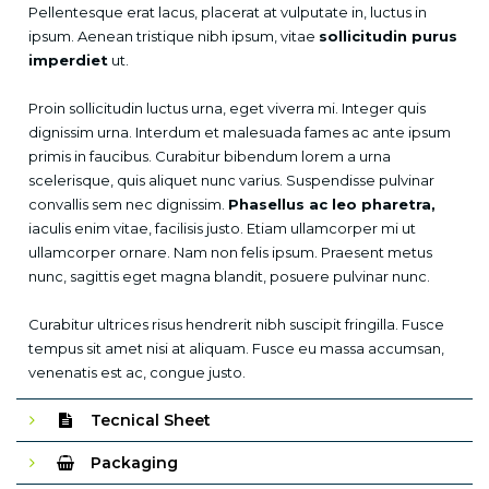
Pellentesque erat lacus, placerat at vulputate in, luctus in
ipsum. Aenean tristique nibh ipsum, vitae
sollicitudin purus
imperdiet
ut.
Proin sollicitudin luctus urna, eget viverra mi. Integer quis
dignissim urna. Interdum et malesuada fames ac ante ipsum
primis in faucibus. Curabitur bibendum lorem a urna
scelerisque, quis aliquet nunc varius. Suspendisse pulvinar
convallis sem nec dignissim.
Phasellus ac leo pharetra,
iaculis enim vitae, facilisis justo. Etiam ullamcorper mi ut
ullamcorper ornare. Nam non felis ipsum. Praesent metus
nunc, sagittis eget magna blandit, posuere pulvinar nunc.
Curabitur ultrices risus hendrerit nibh suscipit fringilla. Fusce
tempus sit amet nisi at aliquam. Fusce eu massa accumsan,
venenatis est ac, congue justo.
Tecnical Sheet
Packaging