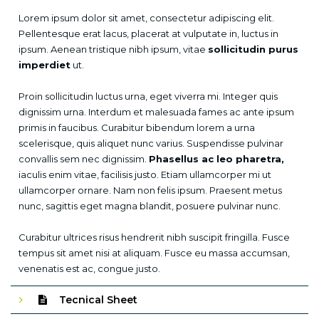
Lorem ipsum dolor sit amet, consectetur adipiscing elit.
Pellentesque erat lacus, placerat at vulputate in, luctus in
ipsum. Aenean tristique nibh ipsum, vitae
sollicitudin purus
imperdiet
ut.
Proin sollicitudin luctus urna, eget viverra mi. Integer quis
dignissim urna. Interdum et malesuada fames ac ante ipsum
primis in faucibus. Curabitur bibendum lorem a urna
scelerisque, quis aliquet nunc varius. Suspendisse pulvinar
convallis sem nec dignissim.
Phasellus ac leo pharetra,
iaculis enim vitae, facilisis justo. Etiam ullamcorper mi ut
ullamcorper ornare. Nam non felis ipsum. Praesent metus
nunc, sagittis eget magna blandit, posuere pulvinar nunc.
Curabitur ultrices risus hendrerit nibh suscipit fringilla. Fusce
tempus sit amet nisi at aliquam. Fusce eu massa accumsan,
venenatis est ac, congue justo.
Tecnical Sheet