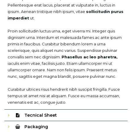
Pellentesque erat lacus, placerat at vulputate in, luctus in
ipsum. Aenean tristique nibh ipsum, vitae
sollicitudin purus
imperdiet
ut.
Proin sollicitudin luctus urna, eget viverra mi. Integer quis
dignissim urna. Interdum et malesuada fames ac ante ipsum
primis in faucibus. Curabitur bibendum lorem a urna
scelerisque, quis aliquet nunc varius. Suspendisse pulvinar
convallis sem nec dignissim.
Phasellus ac leo pharetra,
iaculis enim vitae, facilisis justo. Etiam ullamcorper mi ut
ullamcorper ornare. Nam non felis ipsum. Praesent metus
nunc, sagittis eget magna blandit, posuere pulvinar nunc.
Curabitur ultrices risus hendrerit nibh suscipit fringilla. Fusce
tempus sit amet nisi at aliquam. Fusce eu massa accumsan,
venenatis est ac, congue justo.
Tecnical Sheet
Packaging